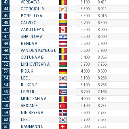
43
VERBAEYS J
5.100
8.433
44
GEORGIOU M
5.500
8.033
45
BORELLO A
5.500
8.016
46
CALVO C
5.200
8.300
47
ZAKUTNEY S
5.500
8.000
47
SHATILOV A
5.500
8.000
49
BENDA A
5.600
7.900
49
VAN DEN KEYBUS L
5.600
7.900
51
COTUNA V B
5.400
8.066
52
LIKHOVITSKIY A
5.700
7.766
53
RIDA K
4.800
8.600
54
LEE J
5.100
8.266
54
RIJKEN F
5.100
8.266
56
LERU R
6.200
7.166
57
MUNTEAN A V
4.900
8.433
58
ARICAN F
5.100
8.233
59
NIN REYES A
5.600
7.733
60
LEE J
5.700
7.633
61
BAUMANN C
5.800
7.533