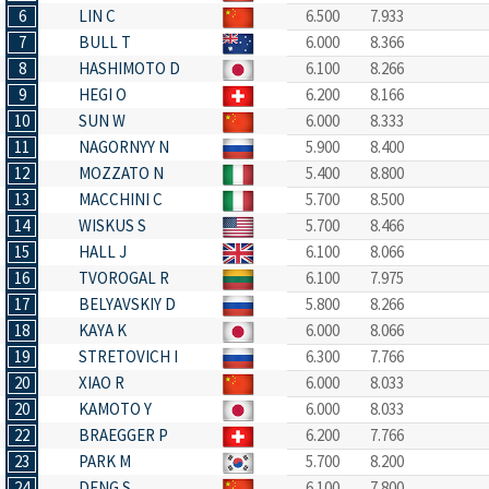
6
LIN C
6.500
7.933
7
BULL T
6.000
8.366
8
HASHIMOTO D
6.100
8.266
9
HEGI O
6.200
8.166
10
SUN W
6.000
8.333
11
NAGORNYY N
5.900
8.400
12
MOZZATO N
5.400
8.800
13
MACCHINI C
5.700
8.500
14
WISKUS S
5.700
8.466
15
HALL J
6.100
8.066
16
TVOROGAL R
6.100
7.975
17
BELYAVSKIY D
5.800
8.266
18
KAYA K
6.000
8.066
19
STRETOVICH I
6.300
7.766
20
XIAO R
6.000
8.033
20
KAMOTO Y
6.000
8.033
22
BRAEGGER P
6.200
7.766
23
PARK M
5.700
8.200
24
DENG S
6.100
7.800