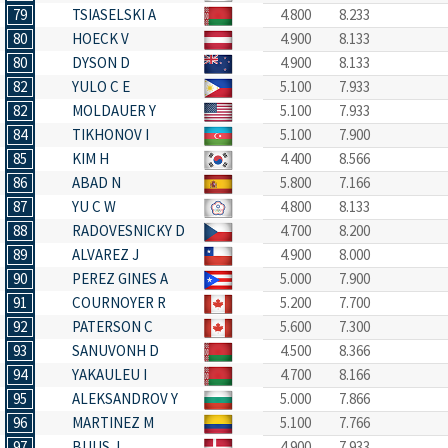
79
TSIASELSKI A
4.800
8.233
80
HOECK V
4.900
8.133
80
DYSON D
4.900
8.133
82
YULO C E
5.100
7.933
82
MOLDAUER Y
5.100
7.933
84
TIKHONOV I
5.100
7.900
85
KIM H
4.400
8.566
86
ABAD N
5.800
7.166
87
YU C W
4.800
8.133
88
RADOVESNICKY D
4.700
8.200
89
ALVAREZ J
4.900
8.000
90
PEREZ GINES A
5.000
7.900
91
COURNOYER R
5.200
7.700
92
PATERSON C
5.600
7.300
93
SANUVONH D
4.500
8.366
94
YAKAULEU I
4.700
8.166
95
ALEKSANDROV Y
5.000
7.866
96
MARTINEZ M
5.100
7.766
97
BUUS J
4.900
7.933