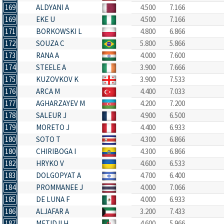
169
ALDYANI A
4.500
7.166
169
EKE U
4.500
7.166
171
BORKOWSKI L
4.800
6.866
172
SOUZA C
5.800
5.866
173
RANA A
4.000
7.600
174
STEELE A
3.900
7.666
175
KUZOVKOV K
3.900
7.533
176
ARCA M
4.400
7.033
177
AGHARZAYEV M
4.200
7.200
178
SALEUR J
4.900
6.500
179
MORETO J
4.400
6.933
180
SOTO T
4.300
6.866
180
CHIRIBOGA I
4.300
6.866
182
HRYKO V
4.600
6.533
183
DOLGOPYAT A
4.700
6.400
184
PROMMANEE J
4.000
7.066
185
DE LUNA F
4.000
6.933
186
ALJAFAR A
3.200
7.433
187
METIDJI H
4.600
5.966