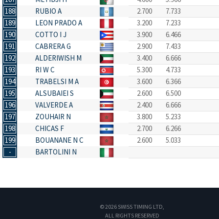
188
RUBIO A
2.700
7.733
189
LEON PRADO A
3.200
7.233
190
COTTO I J
3.900
6.466
191
CABRERA G
2.900
7.433
192
ALDERIWISH M
3.400
6.666
193
RI W C
5.300
4.733
194
TRABELSI M A
3.600
6.366
195
ALSUBAIEI S
2.600
6.500
196
VALVERDE A
2.400
6.666
197
ZOUHAIR N
3.800
5.233
198
CHICAS F
2.700
6.266
199
BOUANANE N C
2.600
5.033
-
BARTOLINI N
© 2026 SWISS TIMING LTD,
ALL RIGHTS RESERVED