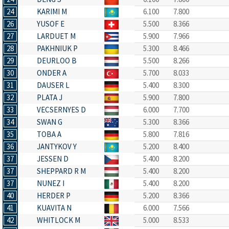
24
KARIMI M
6.100
7.800
26
YUSOF E
5.500
8.366
27
LARDUET M
5.900
7.966
28
PAKHNIUK P
5.300
8.466
29
DEURLOO B
5.500
8.266
30
ONDER A
5.700
8.033
31
DAUSER L
5.400
8.300
32
PLATA J
5.900
7.800
33
VECSERNYES D
6.000
7.700
34
SWAN G
5.300
8.366
35
TOBA A
5.800
7.816
36
JANTYKOV Y
5.200
8.400
37
JESSEN D
5.400
8.200
37
SHEPPARD R M
5.400
8.200
37
NUNEZ I
5.400
8.200
40
HERDER P
5.200
8.366
41
KUAVITA N
6.000
7.566
42
WHITLOCK M
5.000
8.533