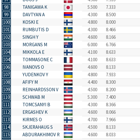
98
TANIGAWA K
5.500
7.333
99
DAVTYAN A
4.300
8.500
100
KOSKI E
4.800
8.000
101
RUMBUTIS D
4.300
8.466
102
SINGH Y
4.600
8.166
103
MORGANS M
6.000
6.766
104
MIKKOLA E
4.100
8.633
104
TOMMASONE C
4.100
8.633
106
IVANOVS O
4.600
8.133
107
YUDENKOV Y
4.800
7.933
108
AFIFY M
4.400
8.300
109
REINHARDSSON V
4.500
8.200
110
SCHWAB M
5.300
7.400
111
TOMCSANYI B
4.300
8.366
112
ERGASHEV K
4.600
8.066
113
KIRMES O
4.700
7.966
114
SKJERAHAUG S
4.500
8.133
115
ABDURAKHIMOV R
4.600
8.033