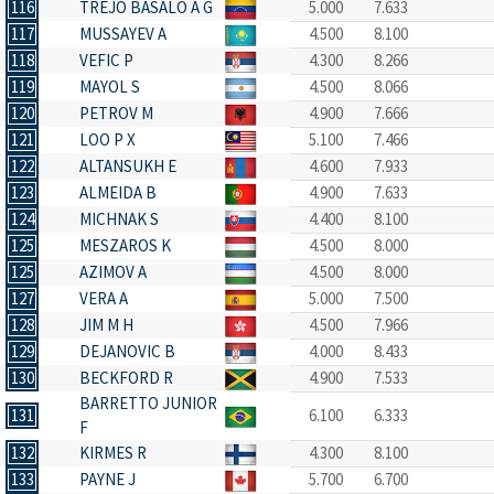
116
TREJO BASALO A G
5.000
7.633
117
MUSSAYEV A
4.500
8.100
118
VEFIC P
4.300
8.266
119
MAYOL S
4.500
8.066
120
PETROV M
4.900
7.666
121
LOO P X
5.100
7.466
122
ALTANSUKH E
4.600
7.933
123
ALMEIDA B
4.900
7.633
124
MICHNAK S
4.400
8.100
125
MESZAROS K
4.500
8.000
125
AZIMOV A
4.500
8.000
127
VERA A
5.000
7.500
128
JIM M H
4.500
7.966
129
DEJANOVIC B
4.000
8.433
130
BECKFORD R
4.900
7.533
BARRETTO JUNIOR
131
6.100
6.333
F
132
KIRMES R
4.300
8.100
133
PAYNE J
5.700
6.700