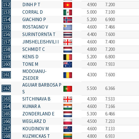
152
DINH P T
4.900
7.200
153
CORRAL D
5.000
7.100
154
GIACHINO P
5.200
6.900
155
ROSTAGNO V
4.600
7.466
156
SURINTORNTA T
4.400
7.600
157
JIMSHELEISHVILI I
4.600
7.400
158
SCHMIDT C
4.800
7.200
159
KENIS D
5.200
6.800
160
TONE M
4.000
7.933
MODOIANU-
161
4.300
7.600
ZSEDER
AGUIAR BARBOSA P
162
5.500
6.366
S
163
SITCHINAVA B
4.300
7.533
164
KUMAR A
4.600
7.166
165
ZONDERLAND E
5.300
6.466
166
WEGLARZ D
4.500
7.233
167
KOUDINOV M
4.600
7.133
168
KUZMICKAS T
4.800
6.933