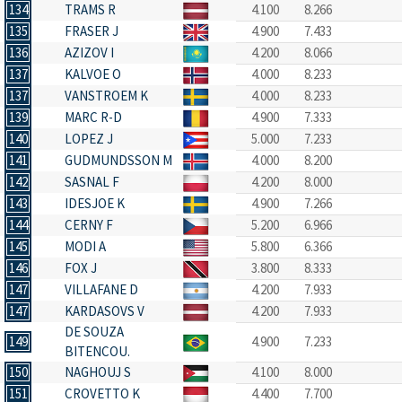
134
TRAMS R
4.100
8.266
135
FRASER J
4.900
7.433
136
AZIZOV I
4.200
8.066
137
KALVOE O
4.000
8.233
137
VANSTROEM K
4.000
8.233
139
MARC R-D
4.900
7.333
140
LOPEZ J
5.000
7.233
141
GUDMUNDSSON M
4.000
8.200
142
SASNAL F
4.200
8.000
143
IDESJOE K
4.900
7.266
144
CERNY F
5.200
6.966
145
MODI A
5.800
6.366
146
FOX J
3.800
8.333
147
VILLAFANE D
4.200
7.933
147
KARDASOVS V
4.200
7.933
DE SOUZA
149
4.900
7.233
BITENCOU.
150
NAGHOUJ S
4.100
8.000
151
CROVETTO K
4.400
7.700