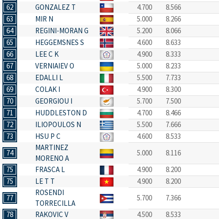
62
GONZALEZ T
4.700
8.566
63
MIR N
5.000
8.266
64
REGINI-MORAN G
5.200
8.066
65
HEGGEMSNES S
4.600
8.633
66
LEE C K
4.900
8.333
67
VERNIAIEV O
5.000
8.233
68
EDALLI L
5.500
7.733
69
COLAK I
4.900
8.300
70
GEORGIOU I
5.700
7.500
71
HUDDLESTON D
4.700
8.466
72
ILIOPOULOS N
5.500
7.666
73
HSU P C
4.600
8.533
MARTINEZ
74
5.000
8.116
MORENO A
75
FRASCA L
4.900
8.200
75
LE T T
4.900
8.200
ROSENDI
77
5.700
7.366
TORRECILLA
78
RAKOVIC V
4.500
8.533