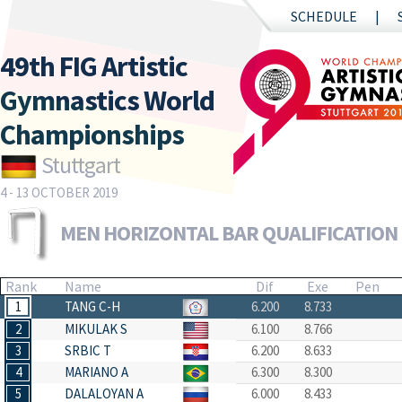
SCHEDULE
49th FIG Artistic
Gymnastics World
Championships
Stuttgart
4 - 13 OCTOBER 2019
MEN HORIZONTAL BAR QUALIFICATION
Rank
Name
Dif
Exe
Pen
1
TANG C-H
6.200
8.733
2
MIKULAK S
6.100
8.766
3
SRBIC T
6.200
8.633
4
MARIANO A
6.300
8.300
5
DALALOYAN A
6.000
8.433